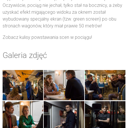
Oczywiście, pociąg nie jechał, tylko stał na bocznicy, a żeby
uzyskać efekt migającego widoku za oknem został
wybudowany specjalny ekran (tzw. green screen) po obu
stronach wagonów, który miał prawie 50 metrów!
Zobacz kulisy powstawania scen w pociągu!
Galeria zdjęć