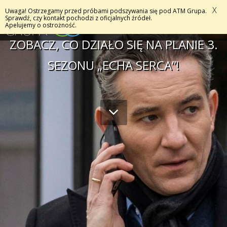
X
Uwaga! Ostrzegamy przed próbami podszywania się pod ATM Grupa.
MENU
Sprawdź, czy kontakt pochodzi z oficjalnych źródeł.
Apelujemy o ostrożność.
ZOBACZ, CO DZIAŁO SIĘ NA PLANIE 3.
SEZONU „ECHA SERCA”!