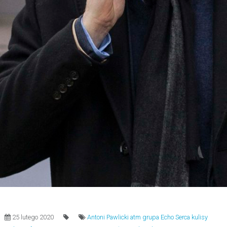
25 lutego 2020
Antoni Pawlicki
atm grupa
Echo Serca
kulisy