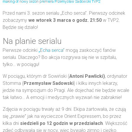
making of
nowy sezon
premiera
Przemysław Sadowski
TVP2
Przed nami 3. sezon serialu „Echo serca”. Pierwszy odcinek
zobaczymy
we wtorek 3 marca o godz. 21:50
w TVP2.
Będzie się działo!
Na planie serialu
Pierwsze odcinki
„Echa serca”
mogą zaskoczyć fanów
serialu. Dlaczego? Bo akcja rozgrywa się nie w szpitalu,
tylko… w pociągu!
W pociągu, którym dr Sowiński (
Antoni Pawlicki)
, ordynator
Stomma (
Przemysław Sadowski
) i kilku innych lekarzy,
jedzie na sympozjum do Pragi. Ale dojechać nie będzie wcale
tak łatwo… A emocji i medycznych wyzwań nie zabraknie!
Zdjęcia w pociągu trwały aż 9 dni. Ekipa żartowała, że czują
się „prawie” jak na wycieczce Orient Expressem, bo przez
kilka dni
siedzieli po 12 godzin w przedziałach
. Większość
zdjęć odbywała się w nocy, więc bywało zimno i ciężko.