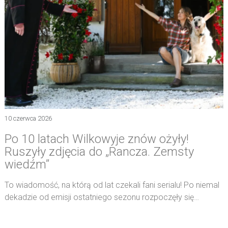
10 czerwca 2026
Po 10 latach Wilkowyje znów ożyły!
Ruszyły zdjęcia do „Rancza. Zemsty
wiedźm”
To wiadomość, na którą od lat czekali fani serialu! Po niemal
dekadzie od emisji ostatniego sezonu rozpoczęły się…