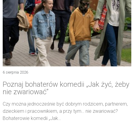
6 sierpnia 2026
Poznaj bohaterów komedii „Jak żyć, żeby
nie zwariować”
Czy można jednocześnie być dobrym rodzicem, partnerem,
dzieckiem i pracownikiem, a przy tym… nie zwariować?
Bohaterowie komedii „Jak…