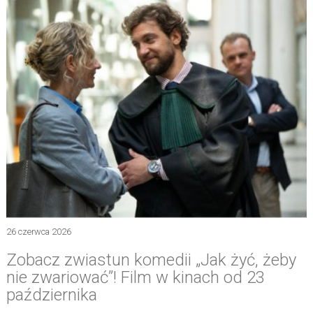
26 czerwca 2026
Zobacz zwiastun komedii „Jak żyć, żeby
nie zwariować”! Film w kinach od 23
października