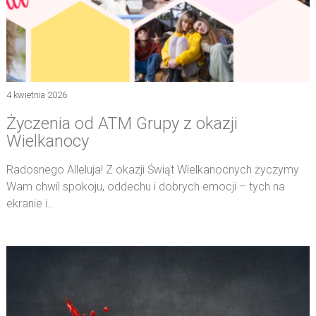
4 kwietnia 2026
Życzenia od ATM Grupy z okazji
Wielkanocy
Radosnego Alleluja! Z okazji Świąt Wielkanocnych życzymy
Wam chwil spokoju, oddechu i dobrych emocji – tych na
ekranie i…