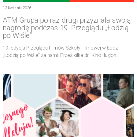
13 kwietnia 2026
ATM Grupa po raz drugi przyznała swoją
nagrodę podczas 19. Przeglądu „Łodzią
po Wiśle”
19. edycja Przeglądu Filmów Szkoły Filmowej w Łodzi
„Łodzią po Wiśle” za nami. Przez kilka dni Kino Iluzjon…