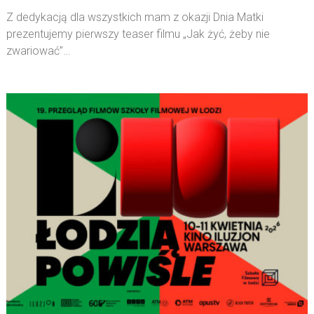
Z dedykacją dla wszystkich mam z okazji Dnia Matki
prezentujemy pierwszy teaser filmu „Jak żyć, żeby nie
zwariować”…