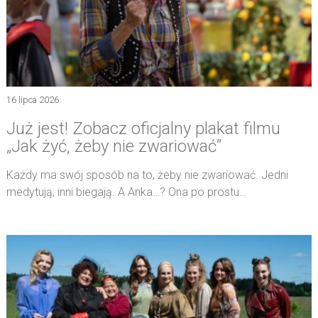
16 lipca 2026
Już jest! Zobacz oficjalny plakat filmu
„Jak żyć, żeby nie zwariować”
Każdy ma swój sposób na to, żeby nie zwariować. Jedni
medytują, inni biegają. A Anka…? Ona po prostu…