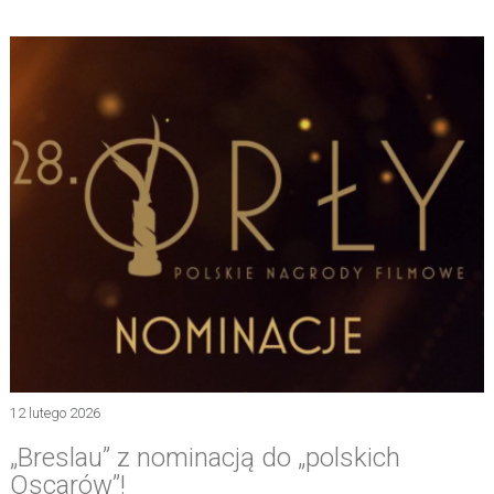
12 lutego 2026
„Breslau” z nominacją do „polskich
Oscarów”!