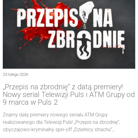
23 lutego 2026
„Przepis na zbrodnię” z datą premiery!
Nowy serial Telewizji Puls i ATM Grupy od
9 marca w Puls 2
Znamy datę premiery nowego serialu ATM Grupy
realizowanego dla Telewizji Puls! „Przepis na zbrodnię”,
obyczajowo-kryminalny spin-off „Dzielnicy strachu”,…