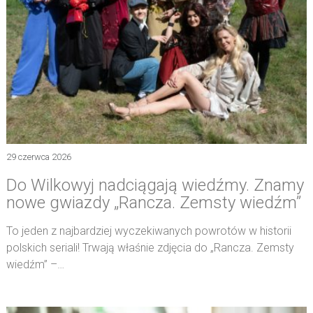
29 czerwca 2026
Do Wilkowyj nadciągają wiedźmy. Znamy
nowe gwiazdy „Rancza. Zemsty wiedźm”
To jeden z najbardziej wyczekiwanych powrotów w historii
polskich seriali! Trwają właśnie zdjęcia do „Rancza. Zemsty
wiedźm” –…