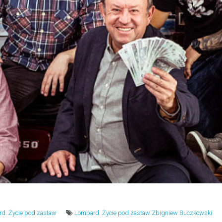
d. Życie pod zastaw
Lombard. Życie pod zastaw
Zbigniew Buczkowski