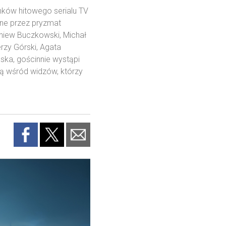
nków hitowego serialu TV
ane przez pryzmat
niew Buczkowski, Michał
rzy Górski, Agata
ska, gościnnie wystąpi
ą wśród widzów, którzy