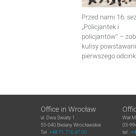
Przed nami 16. se
„Policjantek i
policjantów” – zo
kulisy powstawan
pierwszego odcink
Office in Wrocław
Offi
ul. Dwa Światy 1
Wał M
55-040 Bielany Wrocławskie
03-99
Tel.
+48 71 776 47 00
tel.:
+4