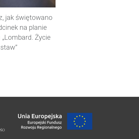
z, jak świętowano
dcinek na planie
u „Lombard. Życie
astaw”