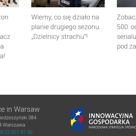
zon
Wiemy, co się działo na
Zobac
planie drugiego sezonu
500. o
bacz
„Dzielnicy strachu”!
serial
ia
pod z
a!
ce in Warsaw
iedzeszyński 384
4 Warszawa
8 22 507 97 00