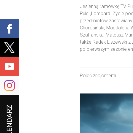
Jesienną ramówkę TV Pul
Puls „Lombard. Życie pod
przedmiotów zastawianyc
Chorosiński, Magdalena W
Szafrańska, Mateusz Mura
także Radek Liszewski z 
po pierwszym sezonie emi
Poleć znajomemu: