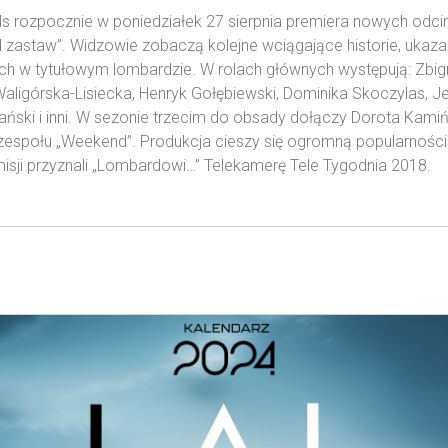
s rozpocznie w poniedziałek 27 sierpnia premiera nowych odci
 zastaw”. Widzowie zobaczą kolejne wciągające historie, ukaz
h w tytułowym lombardzie. W rolach głównych występują: Zbig
aligórska-Lisiecka, Henryk Gołębiewski, Dominika Skoczylas, Je
ński i inni. W sezonie trzecim do obsady dołączy Dorota Kamiń
zespołu „Weekend”. Produkcja cieszy się ogromną popularności
sji przyznali „Lombardowi…” Telekamerę Tele Tygodnia 2018.