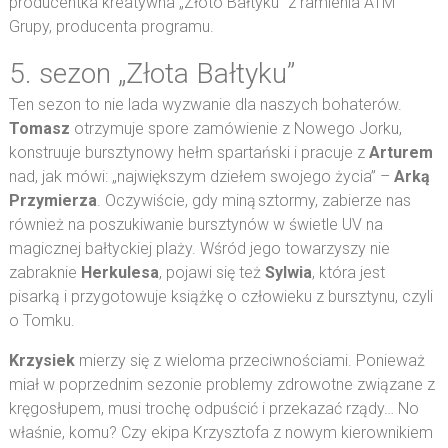
producentka kreatywna „Złoto Bałtyku” z ramienia ATM
Grupy, producenta programu.
5. sezon „Złota Bałtyku”
Ten sezon to nie lada wyzwanie dla naszych bohaterów.
Tomasz
otrzymuje spore zamówienie z Nowego Jorku,
konstruuje bursztynowy hełm spartański i pracuje z
Arturem
nad, jak mówi: „największym dziełem swojego życia” –
Arką
Przymierza
. Oczywiście, gdy miną sztormy, zabierze nas
również na poszukiwanie bursztynów w świetle UV na
magicznej bałtyckiej plaży. Wśród jego towarzyszy nie
zabraknie
Herkulesa
, pojawi się też
Sylwia
, która jest
pisarką i przygotowuje książkę o człowieku z bursztynu, czyli
o Tomku.
Krzysiek
mierzy się z wieloma przeciwnościami. Ponieważ
miał w poprzednim sezonie problemy zdrowotne związane z
kręgosłupem, musi trochę odpuścić i przekazać rządy… No
właśnie, komu? Czy ekipa Krzysztofa z nowym kierownikiem