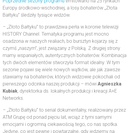
Poprzednie sezony programu
emitowano na 25 rynkach
Europy środkowo-wschodniej, a losy bohaterów „Złota
Bałtyku” śledziły tysiące widzów.
– „Złoto Bałtyku” to prawdziwa perła w koronie telewizji
HISTORY Channel. Tematyka programu jest mocno
osadzona w naszych realiach, bo bursztyn kojarzy się z
czymś „naszym”, jest związany z Polską. Z drugiej strony
mamy wspaniałych, autentycznych bohaterów. Kombinacja
tych dwóch elementów stworzyła format idealny. W tym
sezonie pojawi się wiele nowych wątków, ale jak zawsze
stawiamy na bohaterów, których widzowie pokochali od
pierwszego odcinka naszej produkcji – mówi
Agnieszka
Kubiak
, dyrektorka ds. lokalnych produkcji i kreacji A+E
Networks.
– „Złoto Bałtyku” to serial dokumentalny, realizowany przez
ATM Grupę od ponad pięciu lat, wciąż z tymi samymi
emocjami i ogromną ciekawością tego, co nas spotka.
Jedyne, co jest pewne i powtarzalne, gdy jedziemy na