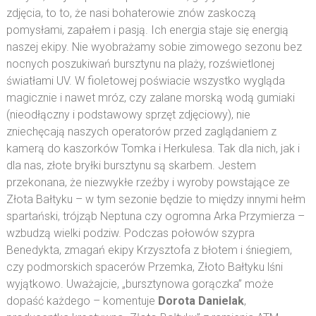
zdjęcia, to to, że nasi bohaterowie znów zaskoczą
pomysłami, zapałem i pasją. Ich energia staje się energią
naszej ekipy. Nie wyobrażamy sobie zimowego sezonu bez
nocnych poszukiwań bursztynu na plaży, rozświetlonej
światłami UV. W fioletowej poświacie wszystko wygląda
magicznie i nawet mróz, czy zalane morską wodą gumiaki
(nieodłączny i podstawowy sprzęt zdjęciowy), nie
zniechęcają naszych operatorów przed zaglądaniem z
kamerą do kaszorków Tomka i Herkulesa. Tak dla nich, jak i
dla nas, złote bryłki bursztynu są skarbem. Jestem
przekonana, że niezwykłe rzeźby i wyroby powstające ze
Złota Bałtyku – w tym sezonie będzie to między innymi hełm
spartański, trójząb Neptuna czy ogromna Arka Przymierza –
wzbudzą wielki podziw. Podczas połowów szypra
Benedykta, zmagań ekipy Krzysztofa z błotem i śniegiem,
czy podmorskich spacerów Przemka, Złoto Bałtyku lśni
wyjątkowo. Uważajcie, „bursztynowa gorączka” może
dopaść każdego – komentuje
Dorota Danielak
,