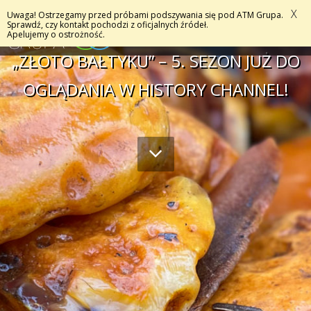
X
Uwaga! Ostrzegamy przed próbami podszywania się pod ATM Grupa.
MENU
Sprawdź, czy kontakt pochodzi z oficjalnych źródeł.
Apelujemy o ostrożność.
„ZŁOTO BAŁTYKU” – 5. SEZON JUŻ DO
OGLĄDANIA W HISTORY CHANNEL!