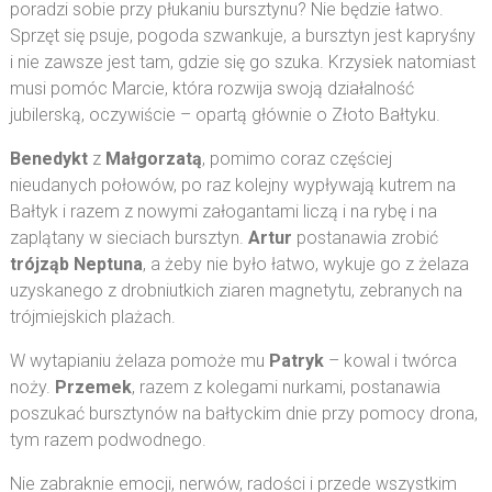
poradzi sobie przy płukaniu bursztynu? Nie będzie łatwo.
Sprzęt się psuje, pogoda szwankuje, a bursztyn jest kapryśny
i nie zawsze jest tam, gdzie się go szuka. Krzysiek natomiast
musi pomóc Marcie, która rozwija swoją działalność
jubilerską, oczywiście – opartą głównie o Złoto Bałtyku.
Benedykt
z
Małgorzatą
, pomimo coraz częściej
nieudanych połowów, po raz kolejny wypływają kutrem na
Bałtyk i razem z nowymi załogantami liczą i na rybę i na
zaplątany w sieciach bursztyn.
Artur
postanawia zrobić
trójząb Neptuna
, a żeby nie było łatwo, wykuje go z żelaza
uzyskanego z drobniutkich ziaren magnetytu, zebranych na
trójmiejskich plażach.
W wytapianiu żelaza pomoże mu
Patryk
– kowal i twórca
noży.
Przemek
, razem z kolegami nurkami, postanawia
poszukać bursztynów na bałtyckim dnie przy pomocy drona,
tym razem podwodnego.
Nie zabraknie emocji, nerwów, radości i przede wszystkim