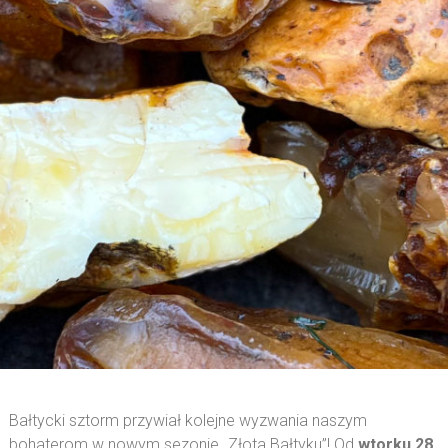
Bałtycki sztorm przywiał kolejne wyzwania naszym
bohaterom w nowym sezonie „Złota Bałtyku”! Od
wtorku 28