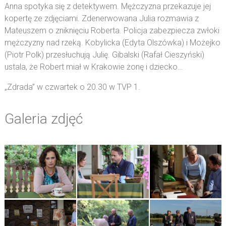
Anna spotyka się z detektywem. Mężczyzna przekazuje jej
kopertę ze zdjęciami. Zdenerwowana Julia rozmawia z
Mateuszem o zniknięciu Roberta. Policja zabezpiecza zwłoki
mężczyzny nad rzeką. Kobylicka (Edyta Olszówka) i Możejko
(Piotr Polk) przesłuchują Julię. Gibalski (Rafał Cieszyński)
ustala, że Robert miał w Krakowie żonę i dziecko…
„Zdrada” w czwartek o 20.30 w TVP 1.
Galeria zdjęć