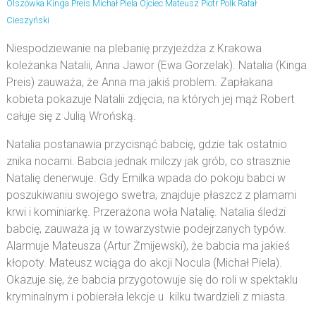
Olszówka
Kinga Preis
Michał Piela
Ojciec Mateusz
Piotr Polk
Rafał
Cieszyński
Niespodziewanie na plebanię przyjeżdża z Krakowa
koleżanka Natalii, Anna Jawor (Ewa Gorzelak). Natalia (Kinga
Preis) zauważa, że Anna ma jakiś problem. Zapłakana
kobieta pokazuje Natalii zdjęcia, na których jej mąż Robert
całuje się z Julią Wrońską.
Natalia postanawia przycisnąć babcię, gdzie tak ostatnio
znika nocami. Babcia jednak milczy jak grób, co strasznie
Natalię denerwuje. Gdy Emilka wpada do pokoju babci w
poszukiwaniu swojego swetra, znajduje płaszcz z plamami
krwi i kominiarkę. Przerażona woła Natalię. Natalia śledzi
babcię, zauważa ją w towarzystwie podejrzanych typów.
Alarmuje Mateusza (Artur Żmijewski), że babcia ma jakieś
kłopoty. Mateusz wciąga do akcji Nocula (Michał Piela).
Okazuje się, że babcia przygotowuje się do roli w spektaklu
kryminalnym i pobierała lekcje u kilku twardzieli z miasta.