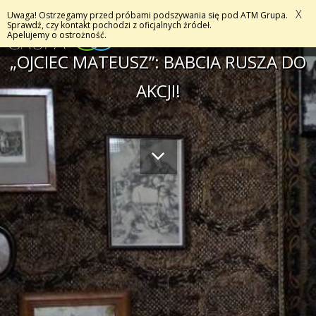
X
Uwaga! Ostrzegamy przed próbami podszywania się pod ATM Grupa.
MENU
Sprawdź, czy kontakt pochodzi z oficjalnych źródeł.
Apelujemy o ostrożność.
„OJCIEC MATEUSZ”: BABCIA RUSZA DO
AKCJI!