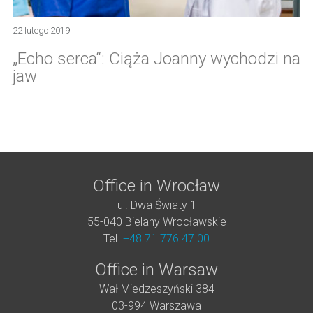
22 lutego 2019
„Echo serca“: Ciąża Joanny wychodzi na
jaw
Office in Wrocław
ul. Dwa Światy 1
55-040 Bielany Wrocławskie
Tel.
+48 71 776 47 00
Office in Warsaw
Wał Miedzeszyński 384
03-994 Warszawa