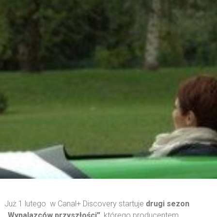
Już 1 lutego w Canal+ Discovery startuje
drugi sezon
„Wynalazców przyszłości”
, którego producentem