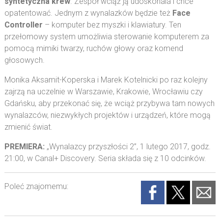
syntetyczna krew
. Zespół wciąż ją udoskonala i chce
opatentować. Jednym z wynalazków będzie też
Face
Controller
– komputer bez myszki i klawiatury. Ten
przełomowy system umożliwia sterowanie komputerem za
pomocą mimiki twarzy, ruchów głowy oraz komend
głosowych.
Monika Aksamit-Koperska i Marek Kotelnicki po raz kolejny
zajrzą na uczelnie w Warszawie, Krakowie, Wrocławiu czy
Gdańsku, aby przekonać się, że wciąż przybywa tam nowych
wynalazców, niezwykłych projektów i urządzeń, które mogą
zmienić świat.
PREMIERA:
„Wynalazcy przyszłości 2”, 1 lutego 2017, godz.
21:00, w Canal+ Discovery. Seria składa się z 10 odcinków.
Poleć znajomemu: