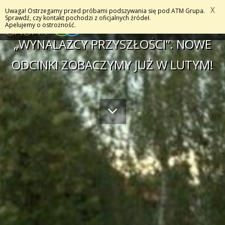
X
Uwaga! Ostrzegamy przed próbami podszywania się pod ATM Grupa.
MENU
Sprawdź, czy kontakt pochodzi z oficjalnych źródeł.
Apelujemy o ostrożność.
„WYNALAZCY PRZYSZŁOŚCI”. NOWE
ODCINKI ZOBACZYMY JUŻ W LUTYM!