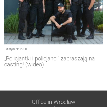
10 stycznia 2018
„Policjantki i policjanci” zapraszają na
casting! (wideo)
Office in Wrocław