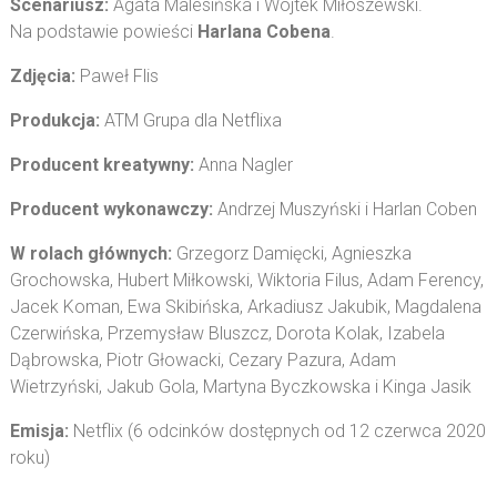
Scenariusz:
Agata Malesińska i Wojtek Miłoszewski.
Na podstawie powieści
Harlana Cobena
.
Zdjęcia:
Paweł Flis
Produkcja:
ATM Grupa dla Netflixa
Producent kreatywny:
Anna Nagler
Producent wykonawczy:
Andrzej Muszyński i Harlan Coben
W rolach głównych:
Grzegorz Damięcki, Agnieszka
Grochowska, Hubert Miłkowski, Wiktoria Filus, Adam Ferency,
Jacek Koman, Ewa Skibińska, Arkadiusz Jakubik, Magdalena
Czerwińska, Przemysław Bluszcz, Dorota Kolak, Izabela
Dąbrowska, Piotr Głowacki, Cezary Pazura, Adam
Wietrzyński, Jakub Gola, Martyna Byczkowska i Kinga Jasik
Emisja:
Netflix (6 odcinków dostępnych od 12 czerwca 2020
roku)