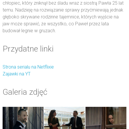
chłopiec, który zniknął bez śladu wraz z siostrą Pawła 25 lat
temu. Nadzieję na rozwiązanie sprawy przyćmiewają jednak
głęboko skrywane rodzinne tajemnice, których wyjście na
jaw może sprawić, że wszystko, co Paweł przez lata
budował legnie w gruzach.
Przydatne linki
Strona serialu na Netflixie
Zajawki na YT
Galeria zdjęć