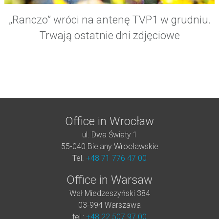
„Ranczo” wróci na antenę TVP1 w grudniu.
Trwają ostatnie dni zdjęciowe
Office in Wrocław
ul. Dwa Światy 1
55-040 Bielany Wrocławskie
Tel.
+48 71 776 47 00
Office in Warsaw
Wał Miedzeszyński 384
03-994 Warszawa
tel.:
+48 22 507 97 00