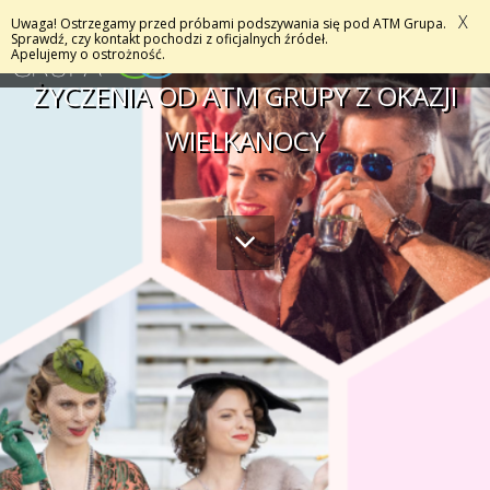
X
Uwaga! Ostrzegamy przed próbami podszywania się pod ATM Grupa.
MENU
Sprawdź, czy kontakt pochodzi z oficjalnych źródeł.
Apelujemy o ostrożność.
ŻYCZENIA OD ATM GRUPY Z OKAZJI
WIELKANOCY