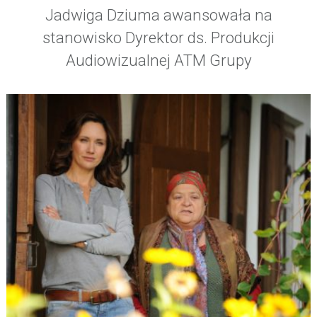
Jadwiga Dziuma awansowała na
stanowisko Dyrektor ds. Produkcji
Audiowizualnej ATM Grupy