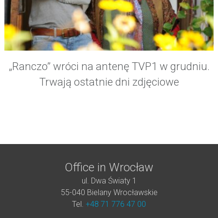
„Ranczo” wróci na antenę TVP1 w grudniu.
Trwają ostatnie dni zdjęciowe
Office in Wrocław
ul. Dwa Światy 1
55-040 Bielany Wrocławskie
Tel.
+48 71 776 47 00