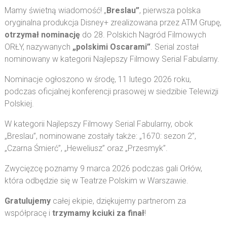
Mamy świetną wiadomość! „
Breslau”
, pierwsza polska
oryginalna produkcja Disney+ zrealizowana przez ATM Grupę,
otrzymał nominację
do 28. Polskich Nagród Filmowych
ORŁY, nazywanych
„polskimi Oscarami”
. Serial został
nominowany w kategorii Najlepszy Filmowy Serial Fabularny.
Nominacje ogłoszono w środę, 11 lutego 2026 roku,
podczas oficjalnej konferencji prasowej w siedzibie Telewizji
Polskiej.
W kategorii Najlepszy Filmowy Serial Fabularny, obok
„Breslau”, nominowane zostały także: „1670: sezon 2”,
„Czarna Śmierć”, „Heweliusz” oraz „Przesmyk”.
Zwycięzcę poznamy 9 marca 2026 podczas gali Orłów,
która odbędzie się w Teatrze Polskim w Warszawie.
Gratulujemy
całej ekipie, dziękujemy partnerom za
współpracę i
trzymamy kciuki za finał
!