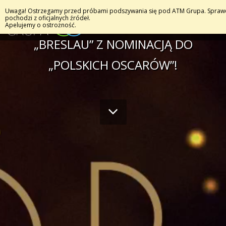
Uwaga! Ostrzegamy przed próbami podszywania się pod ATM Grupa. Sprawdź
pochodzi z oficjalnych źródeł.
Apelujemy o ostrożność.
„BRESLAU” Z NOMINACJĄ DO
„POLSKICH OSCARÓW”!