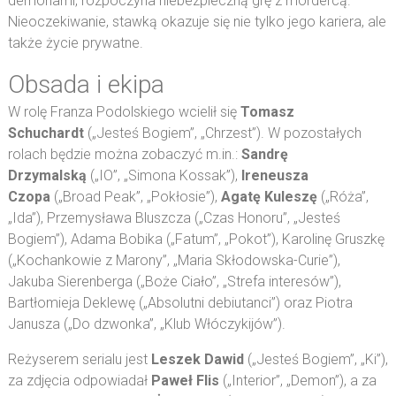
demonami, rozpoczyna niebezpieczną grę z mordercą.
Nieoczekiwanie, stawką okazuje się nie tylko jego kariera, ale
także życie prywatne.
Obsada i ekipa
W rolę Franza Podolskiego wcielił się
Tomasz
Schuchardt
(„Jesteś Bogiem”, „Chrzest”). W pozostałych
rolach będzie można zobaczyć m.in.:
Sandrę
Drzymalską
(„IO”, „Simona Kossak”),
Ireneusza
Czopa
(„Broad Peak”, „Pokłosie”),
Agatę Kuleszę
(„Róża”,
„Ida”), Przemysława Bluszcza („Czas Honoru”, „Jesteś
Bogiem”), Adama Bobika („Fatum”, „Pokot”), Karolinę Gruszkę
(„Kochankowie z Marony”, „Maria Skłodowska-Curie”),
Jakuba Sierenberga („Boże Ciało”, „Strefa interesów”),
Bartłomieja Deklewę („Absolutni debiutanci”) oraz Piotra
Janusza („Do dzwonka”, „Klub Włóczykijów”).
Reżyserem serialu jest
Leszek Dawid
(„Jesteś Bogiem”, „Ki”),
za zdjęcia odpowiadał
Paweł Flis
(„Interior”, „Demon”), a za