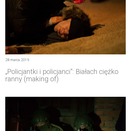
28 marca 2019
„Policjantki i policjanci”: Białach ciężko
ranny (making of)