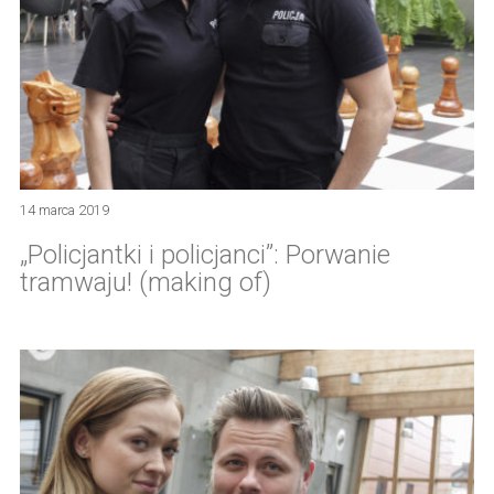
14 marca 2019
„Policjantki i policjanci”: Porwanie
tramwaju! (making of)