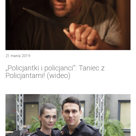
21 marca 2019
„Policjantki i policjanci”: Taniec z
Policjantami! (wideo)